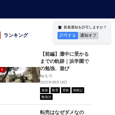
新着通知を許可しますか？
ランキング
許可する
通知オフ
【前編】灘中に受かる
までの軌跡｜浜学園で
の勉強、遊び
1
by
むろ
2025年08月18日
進路
教育
受験
体験記
勉強法
転売はなぜダメなの