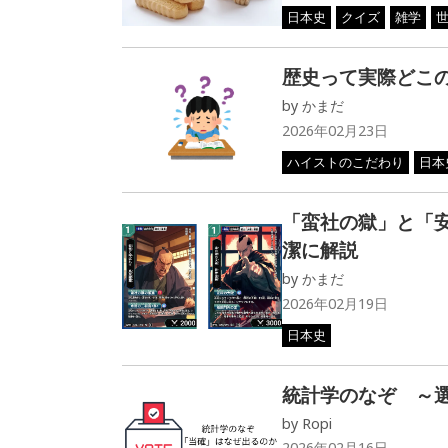
日本史
クイズ
雑学
歴史って実際どこ
by
かまだ
2026年02月23日
ハイストのこだわり
日本
「蛮社の獄」と「
潔に解説
by
かまだ
2026年02月19日
日本史
統計学のなぞ ～
by
Ropi
2026年02月16日