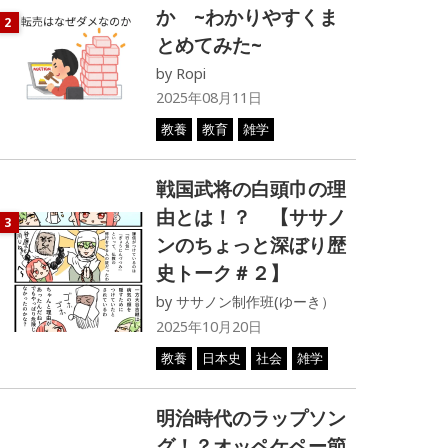
か ~わかりやすくま
2
とめてみた~
by
Ropi
2025年08月11日
教養
教育
雑学
戦国武将の白頭巾の理
由とは！？ 【ササノ
3
ンのちょっと深ぼり歴
史トーク＃２】
by
ササノン制作班(ゆーき）
2025年10月20日
教養
日本史
社会
雑学
明治時代のラップソン
グ！？オッペケペー節