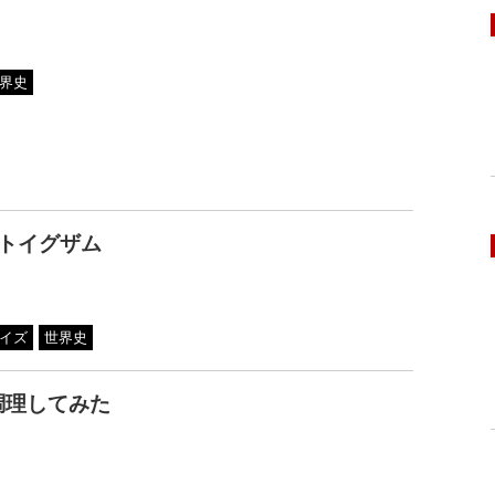
界史
トイグザム
イズ
世界史
調理してみた