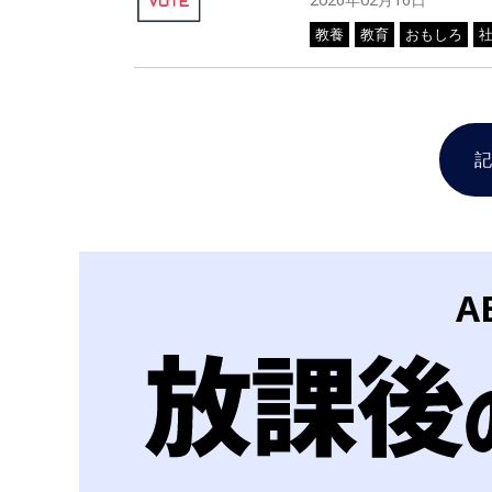
教養
教育
おもしろ
記
A