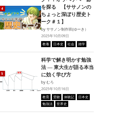
を探る 【ササノンの
4
ちょっと深ぼり歴史ト
ーク＃１】
by
ササノン制作班(ゆーき）
2025年10月09日
教養
日本史
社会
雑学
科学で解き明かす勉強
法 ― 東大生が語る本当
に効く学び方
5
by
むろ
2025年10月16日
教育
受験
体験記
日本史
勉強法
世界史