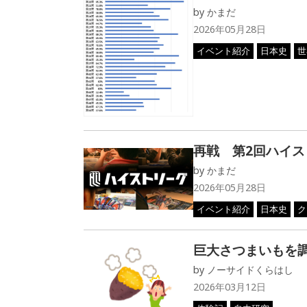
by
かまだ
2026年05月28日
イベント紹介
日本史
世
再戦 第2回ハイス
by
かまだ
2026年05月28日
イベント紹介
日本史
ク
巨大さつまいもを
by
ノーサイドくらはし
2026年03月12日