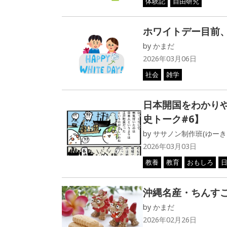
体験記
自由研究
ホワイトデー目前
by
かまだ
2026年03月06日
社会
雑学
日本開国をわかり
史トーク#6】
by
ササノン制作班(ゆーき
2026年03月03日
教養
教育
おもしろ
沖縄名産・ちんす
by
かまだ
2026年02月26日