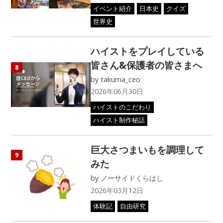
イベント紹介
日本史
クイズ
世界史
ハイストをプレイしている
皆さん&保護者の皆さまへ
8
by
takuma_ceo
2026年06月30日
ハイストのこだわり
ハイスト制作秘話
巨大さつまいもを調理して
9
みた
by
ノーサイドくらはし
2026年03月12日
体験記
自由研究