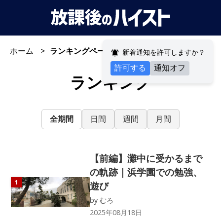
ホーム
ランキングページ
新着通知を許可しますか？
許可する
通知オフ
ランキング
全期間
日間
週間
月間
【前編】灘中に受かるまで
の軌跡｜浜学園での勉強、
1
遊び
by
むろ
2025年08月18日