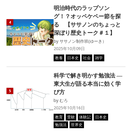
明治時代のラップソン
グ！？オッペケペー節を探
4
る 【ササノンのちょっと
深ぼり歴史トーク＃１】
by
ササノン制作班(ゆーき）
2025年10月09日
教養
日本史
社会
雑学
科学で解き明かす勉強法 ―
東大生が語る本当に効く学
び方
5
by
むろ
2025年10月16日
教育
受験
体験記
日本史
勉強法
世界史