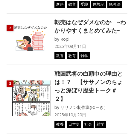
進路
教育
受験
体験記
勉強法
転売はなぜダメなのか ~わ
2
かりやすくまとめてみた~
by
Ropi
2025年08月11日
教養
教育
雑学
戦国武将の白頭巾の理由と
は！？ 【ササノンのちょ
3
っと深ぼり歴史トーク＃
２】
by
ササノン制作班(ゆーき）
2025年10月20日
教養
日本史
社会
雑学