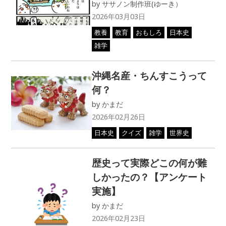
by
ササノン制作班(ゆーき）
2026年03月03日
教養
教育
おもしろ
日本史
雑学
沖縄名産・ちんすこうって
何？
by
かまだ
2026年02月26日
日本史
クイズ
雑学
世界史
歴史って実際どこの何が難
しかったの？【アンケート
実施】
by
かまだ
2026年02月23日