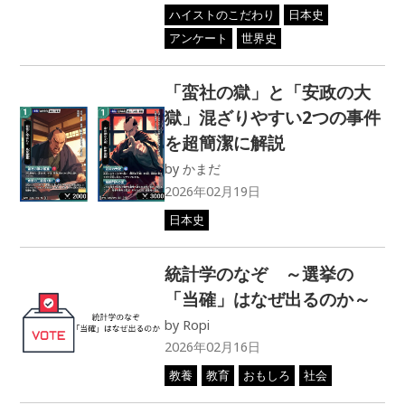
ハイストのこだわり
日本史
アンケート
世界史
「蛮社の獄」と「安政の大
獄」混ざりやすい2つの事件
を超簡潔に解説
by
かまだ
2026年02月19日
日本史
統計学のなぞ ～選挙の
「当確」はなぜ出るのか～
by
Ropi
2026年02月16日
教養
教育
おもしろ
社会