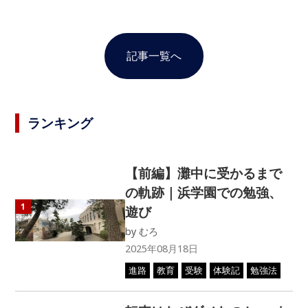
記事一覧へ
ランキング
【前編】灘中に受かるまで
の軌跡｜浜学園での勉強、
1
遊び
by
むろ
2025年08月18日
進路
教育
受験
体験記
勉強法