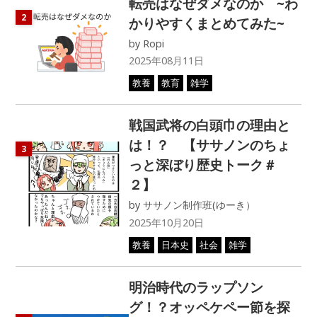
転売はなぜダメなのか ~わ
2
かりやすくまとめてみた~
by
Ropi
2025年08月11日
教養
教育
雑学
戦国武将の白頭巾の理由と
は！？ 【ササノンのちょ
3
っと深ぼり歴史トーク＃
２】
by
ササノン制作班(ゆーき）
2025年10月20日
教養
日本史
社会
雑学
明治時代のラップソン
グ！？オッペケペー節を探