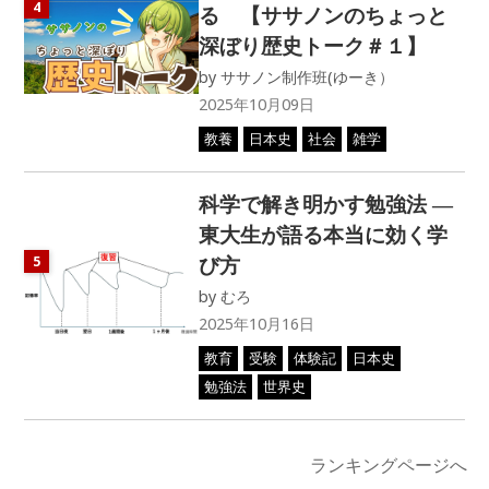
4
る 【ササノンのちょっと
深ぼり歴史トーク＃１】
by
ササノン制作班(ゆーき）
2025年10月09日
教養
日本史
社会
雑学
科学で解き明かす勉強法 ―
東大生が語る本当に効く学
び方
5
by
むろ
2025年10月16日
教育
受験
体験記
日本史
勉強法
世界史
ランキングページへ