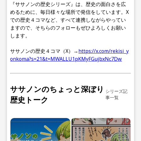
『ササノンの歴史シリーズ』は、歴史の面白さを広
めるために、毎日様々な場所で発信をしています。X
での歴史４コマなど、すべて連携しながらやってい
ますので、そちらのフォローもぜひよろしくお願い
します。
ササノンの歴史４コマ（X）→
https://x.com/rekisi_y
onkoma?s=21&t=MWALLU1pKMyFGujbxNc7Dw
ササノンのちょっと深ぼり
シリーズ記
歴史トーク
事一覧