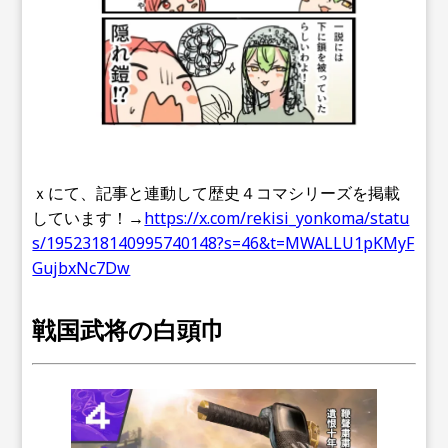
ｘにて、記事と連動して歴史４コマシリーズを掲載
しています！→
https://x.com/rekisi_yonkoma/statu
s/1952318140995740148?s=46&t=MWALLU1pKMyF
GujbxNc7Dw
戦国武将の白頭巾