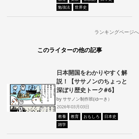
勉強法
世界史
ランキングページへ
このライターの他の記事
日本開国をわかりやすく解
説！【ササノンのちょっと
深ぼり歴史トーク#6】
by
ササノン制作班(ゆーき）
2026年03月03日
教養
教育
おもしろ
日本史
雑学