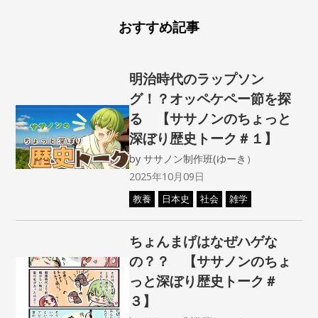
おすすめ記事
明治時代のラップソン
グ！？オッペケペー節を探
る 【ササノンのちょっと
深ぼり歴史トーク＃１】
by
ササノン制作班(ゆーき）
2025年10月09日
教養
日本史
社会
雑学
ちょんまげはなぜハゲな
の？？ 【ササノンのちょ
っと深ぼり歴史トーク＃
３】