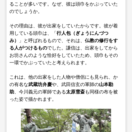
ることが多いです。なぜ、彼は頭巾をかぶっていた
のでしょうか。
その理由は、彼が出家をしていたからです。彼が着
用している頭巾は、「
行人包（ぎょうにんづつ
み）
」と呼ばれるもので、それは、
仏教の修行をす
る人がつけるもの
でした。謙信は、出家をしてから
お坊さんのような恰好をしていたため、頭巾もその
一環でかぶっていたと考えられます。
これは、他の出家をした人物や僧侶にも見られ、か
の有名な
武蔵坊弁慶
や、武田信玄の軍師の
山本勘
助
、今川義元の軍師である
太原雪斎
も同様の布を被
った姿で描かれます。