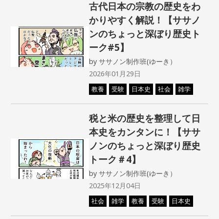
古代日本の宗教の歴史をわ
かりやすく解説！【ササノ
ンのちょっと深ぼり歴史ト
ーク#5】
by
ササノン制作班(ゆーき）
2026年01月29日
教養
受験
日本史
社会
雑学
税と米の歴史を整理して日
本史をカンタンに！【ササ
ノンのちょっと深ぼり歴史
トーク＃4】
by
ササノン制作班(ゆーき）
2025年12月04日
社会
雑学
教養
受験
日本史