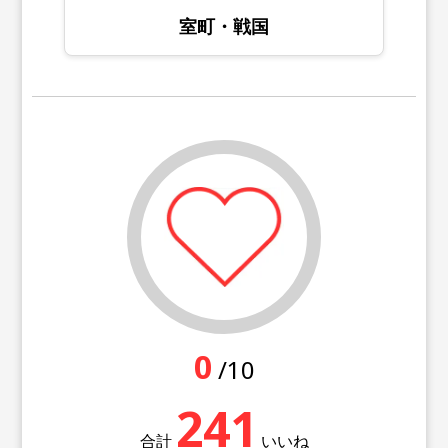
室町・戦国
0
/10
241
合計
いいね