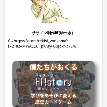
ササノン制作班(ゆーき）
X→
https://x.com/rekisi_yonkoma?
s=21&t=MWALLU1pKMyFGujbxNc7Dw