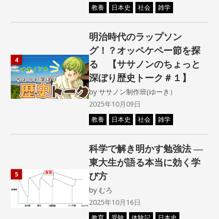
教養
日本史
社会
雑学
明治時代のラップソン
グ！？オッペケペー節を探
4
る 【ササノンのちょっと
深ぼり歴史トーク＃１】
by
ササノン制作班(ゆーき）
2025年10月09日
教養
日本史
社会
雑学
科学で解き明かす勉強法 ―
東大生が語る本当に効く学
び方
5
by
むろ
2025年10月16日
教育
受験
体験記
日本史