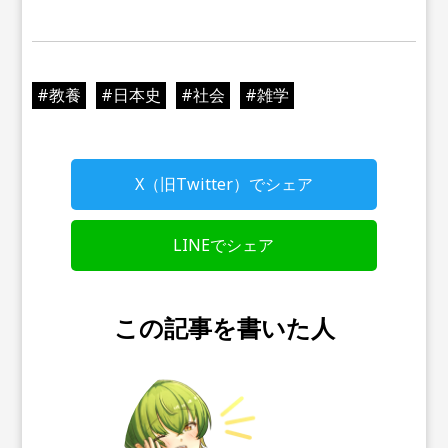
#
教養
#
日本史
#
社会
#
雑学
X（旧Twitter）でシェア
LINEでシェア
この記事を書いた人