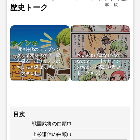
歴史トーク
事一覧
明治時代のラップソン
グ！？オッペケペー節
ちょんまげはなぜハゲ
を探る 【ササノンの
なの？？ 【ササノン
ちょっと深ぼり歴史ト
のちょっと深ぼり歴史
ーク＃１】
トーク＃３】
目次
戦国武将の白頭巾
上杉謙信の白頭巾