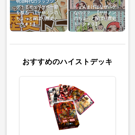
明治時代のラップソン
グ！？オッペケペー節
ちょんまげはなぜハゲ
を探る 【ササノンの
なの？？ 【ササノン
ちょっと深ぼり歴史ト
のちょっと深ぼり歴史
ーク＃１】
トーク＃３】
おすすめのハイストデッキ