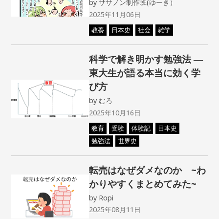
by
ササノン制作班(ゆーき）
2025年11月06日
教養
日本史
社会
雑学
科学で解き明かす勉強法 ―
東大生が語る本当に効く学
び方
by
むろ
2025年10月16日
教育
受験
体験記
日本史
勉強法
世界史
転売はなぜダメなのか ~わ
かりやすくまとめてみた~
by
Ropi
2025年08月11日