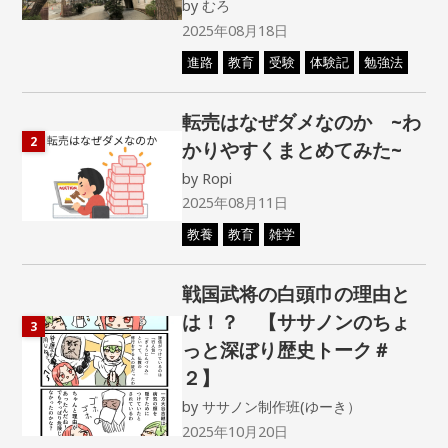
by
むろ
2025年08月18日
進路
教育
受験
体験記
勉強法
転売はなぜダメなのか ~わ
2
かりやすくまとめてみた~
by
Ropi
2025年08月11日
教養
教育
雑学
戦国武将の白頭巾の理由と
は！？ 【ササノンのちょ
3
っと深ぼり歴史トーク＃
２】
by
ササノン制作班(ゆーき）
2025年10月20日