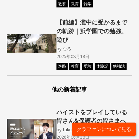
教養
教育
雑学
【前編】灘中に受かるまで
の軌跡｜浜学園での勉強、
遊び
by
むろ
2025年08月18日
進路
教育
受験
体験記
勉強法
他の新着記事
ハイストをプレイしている
皆さん&保護者の皆さまへ
クラファンについて見る
by
takuma_ceo
2026年06月30日