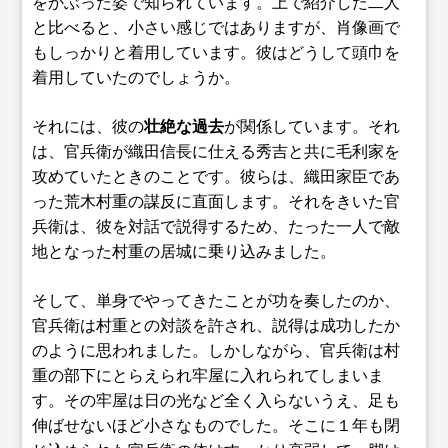
をかぶった姿で知られています。上で紹介した二人
と比べると、小さい感じではありますが、肖像画で
もしっかりと着用しています。彼はどうして頭巾を
着用していたのでしょうか。
それには、彼の
壮絶な過去
が関係しています。それ
は、官兵衛が織田信長に仕える秀吉と共に毛利家を
攻めていたときのことです。彼らは、織田家臣であ
った荒木村重の謀反に直面します。それをきいた官
兵衛は、彼を対話で説得するため、たった一人で敵
地となった村重の居城に乗り込みました。
そして、単身でやってきたことが功を奏したのか、
官兵衛は村重との対談を許され、説得は成功したか
のように思われました。しかしながら、官兵衛は村
重の部下にとらえられ牢屋に入れられてしまいま
す。その牢屋は日の光など全く入らないうえ、足も
伸ばせないほど小さなものでした。そこに１年も閉