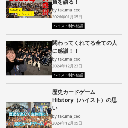
負を語る！
by
takuma_ceo
2026年01月05日
ハイスト制作秘話
関わってくれてる全ての人
に感謝！！
by
takuma_ceo
2024年12月23日
ハイスト制作秘話
歴史カードゲーム
Hi!story（ハイスト）の思
い
by
takuma_ceo
2024年12月05日