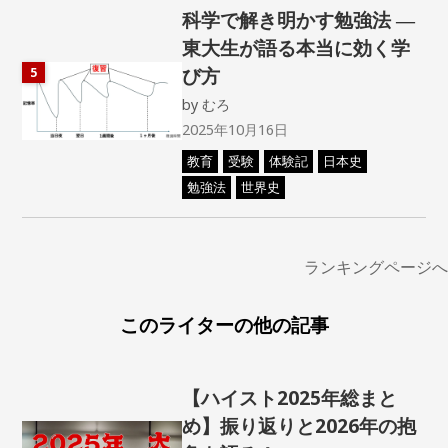
科学で解き明かす勉強法 ―
東大生が語る本当に効く学
び方
5
by
むろ
2025年10月16日
教育
受験
体験記
日本史
勉強法
世界史
ランキングページへ
このライターの他の記事
【ハイスト2025年総まと
め】振り返りと2026年の抱