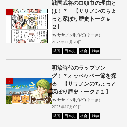
戦国武将の白頭巾の理由と
は！？ 【ササノンのちょ
3
っと深ぼり歴史トーク＃
２】
by
ササノン制作班(ゆーき）
2025年10月20日
教養
日本史
社会
雑学
明治時代のラップソン
グ！？オッペケペー節を探
4
る 【ササノンのちょっと
深ぼり歴史トーク＃１】
by
ササノン制作班(ゆーき）
2025年10月09日
教養
日本史
社会
雑学