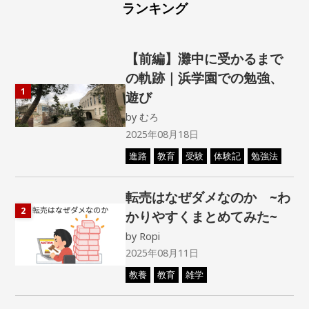
ランキング
【前編】灘中に受かるまで
の軌跡｜浜学園での勉強、
1
遊び
by
むろ
2025年08月18日
進路
教育
受験
体験記
勉強法
転売はなぜダメなのか ~わ
2
かりやすくまとめてみた~
by
Ropi
2025年08月11日
教養
教育
雑学