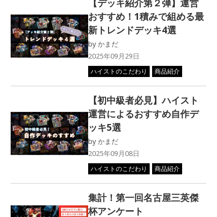
【デッキ紹介第２弾】運営
おすすめ！1積みで組める最
新トレンドデッキ4選
by
かまだ
2025年09月29日
ハイストのこだわり
商品紹介
【初中級者必見】ハイスト
運営によるおすすめ自作デ
ッキ5選
by
かまだ
2025年09月08日
ハイストのこだわり
商品紹介
集計！第一回名古屋三英傑
杯アンケート