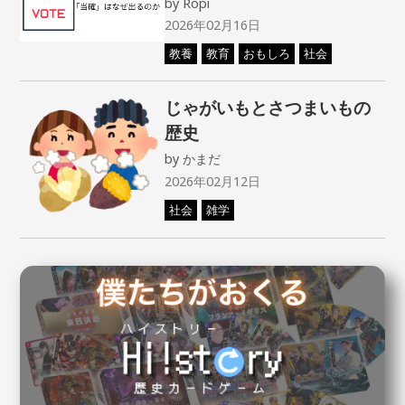
by
Ropi
2026年02月16日
教養
教育
おもしろ
社会
じゃがいもとさつまいもの
歴史
by
かまだ
2026年02月12日
社会
雑学