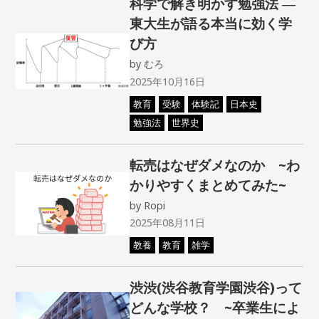
科学で解き明かす勉強法 ―
東大生が語る本当に効く学
び方
by
むろ
2025年10月16日
教育
受験
体験記
日本史
勉強法
世界史
転売はなぜダメなのか ~わ
かりやすくまとめてみた~
by
Ropi
2025年08月11日
教養
教育
雑学
渋渋(渋谷教育学園渋谷)って
どんな学校？ ~卒業生によ