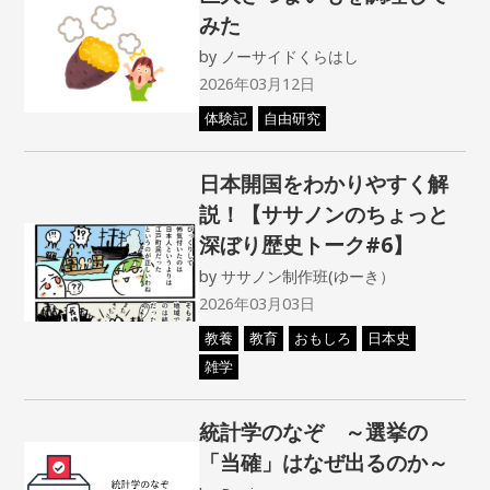
みた
by
ノーサイドくらはし
2026年03月12日
体験記
自由研究
日本開国をわかりやすく解
説！【ササノンのちょっと
深ぼり歴史トーク#6】
by
ササノン制作班(ゆーき）
2026年03月03日
教養
教育
おもしろ
日本史
雑学
統計学のなぞ ～選挙の
「当確」はなぜ出るのか～