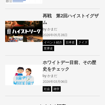
再戦 第2回ハイストイグザ
ム
by
かまだ
2026年05月28日
イベント紹介
日本史
クイズ
世界史
ホワイトデー目前、その歴
史をチェック
by
かまだ
2026年03月06日
社会
雑学