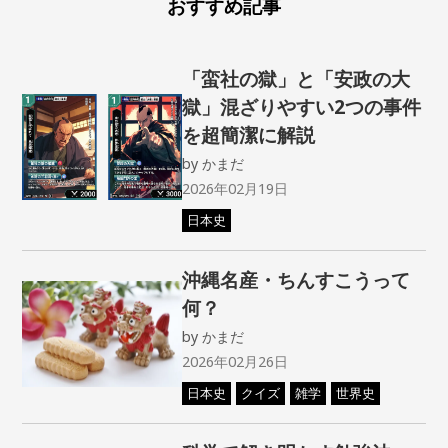
おすすめ記事
「蛮社の獄」と「安政の大
獄」混ざりやすい2つの事件
を超簡潔に解説
by
かまだ
2026年02月19日
日本史
沖縄名産・ちんすこうって
何？
by
かまだ
2026年02月26日
日本史
クイズ
雑学
世界史