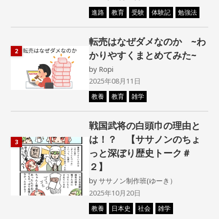
進路
教育
受験
体験記
勉強法
転売はなぜダメなのか ~わ
2
かりやすくまとめてみた~
by
Ropi
2025年08月11日
教養
教育
雑学
戦国武将の白頭巾の理由と
は！？ 【ササノンのちょ
3
っと深ぼり歴史トーク＃
２】
by
ササノン制作班(ゆーき）
2025年10月20日
教養
日本史
社会
雑学