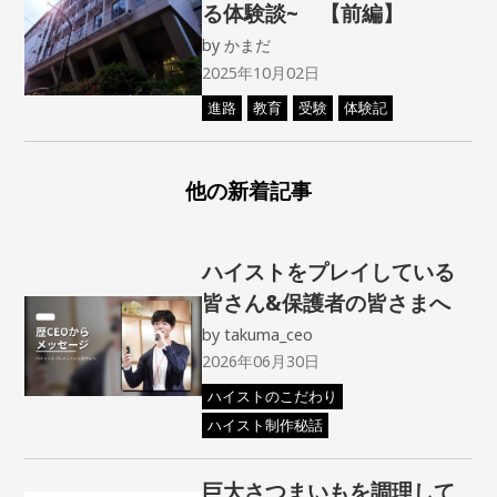
る体験談~ 【前編】
by
かまだ
2025年10月02日
進路
教育
受験
体験記
他の新着記事
ハイストをプレイしている
皆さん&保護者の皆さまへ
by
takuma_ceo
2026年06月30日
ハイストのこだわり
ハイスト制作秘話
巨大さつまいもを調理して