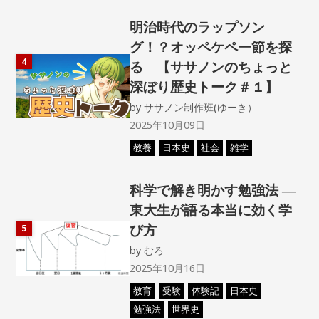
明治時代のラップソン
グ！？オッペケペー節を探
4
る 【ササノンのちょっと
深ぼり歴史トーク＃１】
by
ササノン制作班(ゆーき）
2025年10月09日
教養
日本史
社会
雑学
科学で解き明かす勉強法 ―
東大生が語る本当に効く学
び方
5
by
むろ
2025年10月16日
教育
受験
体験記
日本史
勉強法
世界史