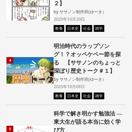
２】
by
ササノン制作班(ゆーき）
2025年10月20日
教養
日本史
社会
雑学
明治時代のラップソン
グ！？オッペケペー節を探
4
る 【ササノンのちょっと
深ぼり歴史トーク＃１】
by
ササノン制作班(ゆーき）
2025年10月09日
教養
日本史
社会
雑学
科学で解き明かす勉強法 ―
東大生が語る本当に効く学
び方
5