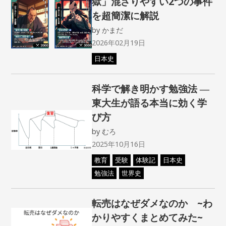
獄」混ざりやすい2つの事件
を超簡潔に解説
by
かまだ
2026年02月19日
日本史
科学で解き明かす勉強法 ―
東大生が語る本当に効く学
び方
by
むろ
2025年10月16日
教育
受験
体験記
日本史
勉強法
世界史
転売はなぜダメなのか ~わ
かりやすくまとめてみた~