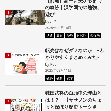
【前編】灘中に受かるまで
の軌跡｜浜学園での勉強、
1
遊び
by
むろ
2025年08月18日
進路
教育
受験
体験記
勉強法
転売はなぜダメなのか ~わ
2
かりやすくまとめてみた~
by
Ropi
2025年08月11日
教養
教育
雑学
戦国武将の白頭巾の理由と
は！？ 【ササノンのちょ
3
っと深ぼり歴史トーク＃