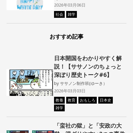
2026年03月06日
社会
雑学
おすすめ記事
日本開国をわかりやすく解
説！【ササノンのちょっと
深ぼり歴史トーク#6】
by
ササノン制作班(ゆーき）
2026年03月03日
教養
教育
おもしろ
日本史
雑学
「蛮社の獄」と「安政の大