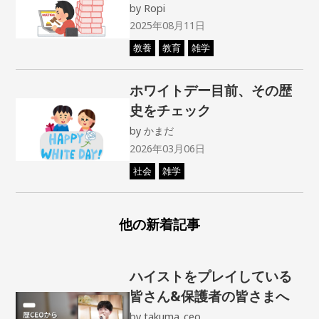
by
Ropi
2025年08月11日
教養
教育
雑学
ホワイトデー目前、その歴
史をチェック
by
かまだ
2026年03月06日
社会
雑学
他の新着記事
ハイストをプレイしている
皆さん&保護者の皆さまへ
by
takuma_ceo