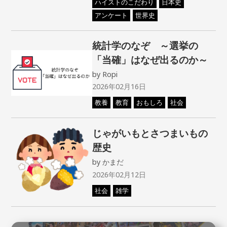
ハイストのこだわり
日本史
アンケート
世界史
統計学のなぞ ～選挙の
「当確」はなぜ出るのか～
by
Ropi
2026年02月16日
教養
教育
おもしろ
社会
じゃがいもとさつまいもの
歴史
by
かまだ
2026年02月12日
社会
雑学