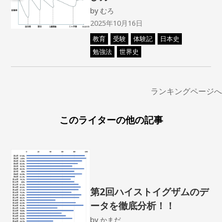
by
むろ
2025年10月16日
教育
受験
体験記
日本史
勉強法
世界史
ランキングページへ
このライターの他の記事
第2回ハイストイグザムのデ
ータを徹底分析！！
by
かまだ