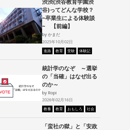
渋渋(渋谷教育学園渋
谷)ってどんな学校？
~卒業生による体験談
~ 【前編】
by
かまだ
2025年10月02日
進路
教育
受験
体験記
統計学のなぞ ～選挙
の「当確」はなぜ出る
のか～
by
Ropi
2026年02月16日
教養
教育
おもしろ
社会
「蛮社の獄」と「安政