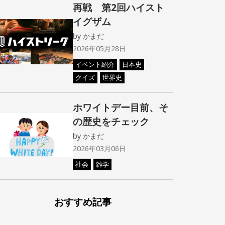
再戦 第2回ハイスト
イグザム
by
かまだ
2026年05月28日
イベント紹介
日本史
クイズ
世界史
ホワイトデー目前、そ
の歴史をチェック
by
かまだ
2026年03月06日
社会
雑学
おすすめ記事