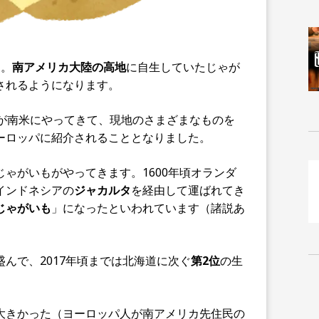
す。
南アメリカ大陸の高地
に自生していたじゃが
されるようになります。
が南米にやってきて、現地のさまざまなものを
ーロッパに紹介されることとなりました。
ゃがいもがやってきます。1600年頃オランダ
インドネシアの
ジャカルタ
を経由して運ばれてき
じゃがいも
」になったといわれています（諸説あ
んで、2017年頃までは北海道に次ぐ
第2位
の生
大きかった（ヨーロッパ人が南アメリカ先住民の