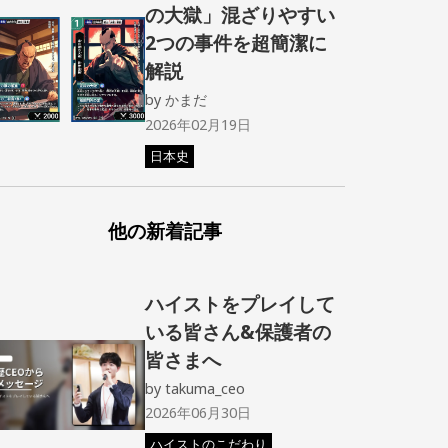
の大獄」混ざりやすい
2つの事件を超簡潔に
解説
by
かまだ
2026年02月19日
日本史
他の新着記事
ハイストをプレイして
いる皆さん&保護者の
皆さまへ
by
takuma_ceo
2026年06月30日
ハイストのこだわり