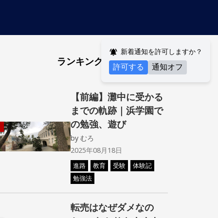
新着通知を許可しますか？
ランキング
許可する
通知オフ
【前編】灘中に受かる
までの軌跡｜浜学園で
の勉強、遊び
by
むろ
2025年08月18日
進路
教育
受験
体験記
勉強法
転売はなぜダメなの