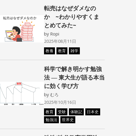
転売はなぜダメなの
か ~わかりやすくま
とめてみた~
by
Ropi
2025年08月11日
教養
教育
雑学
科学で解き明かす勉強
法 ― 東大生が語る本当
に効く学び方
by
むろ
2025年10月16日
教育
受験
体験記
日本史
勉強法
世界史