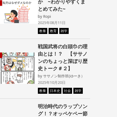
か ~わかりやすくま
とめてみた~
by
Ropi
2025年08月11日
教養
教育
雑学
戦国武将の白頭巾の理
由とは！？ 【ササノ
ンのちょっと深ぼり歴
史トーク＃２】
by
ササノン制作班(ゆーき）
2025年10月20日
教養
日本史
社会
雑学
明治時代のラップソン
グ！？オッペケペー節