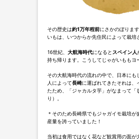
その歴史は
約1万年程前
にさかのぼりま
いもは、いつからか先住民によって栽培
16世紀、
大航海時代
になると
スペイン人
持ち帰ります。こうしてじゃがいももヨ
その大航海時代の流れの中で、日本にもじ
人によって
長崎
に運ばれてきたそれは、
たため、「ジャカルタ芋」がなまって「
り）。
＊そのため長崎県でもジャガイモ栽培が盛
産量を誇っていました！
当初は食用ではなく花など観賞用の面が