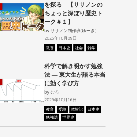
を探る 【ササノンの
ちょっと深ぼり歴史ト
ーク＃１】
by
ササノン制作班(ゆーき）
2025年10月09日
教養
日本史
社会
雑学
科学で解き明かす勉強
法 ― 東大生が語る本当
に効く学び方
by
むろ
2025年10月16日
教育
受験
体験記
日本史
勉強法
世界史