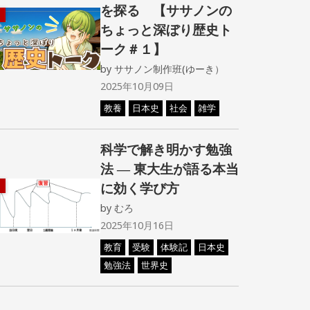
を探る 【ササノンの
ちょっと深ぼり歴史ト
ーク＃１】
by
ササノン制作班(ゆーき）
2025年10月09日
教養
日本史
社会
雑学
科学で解き明かす勉強
法 ― 東大生が語る本当
に効く学び方
by
むろ
2025年10月16日
教育
受験
体験記
日本史
勉強法
世界史