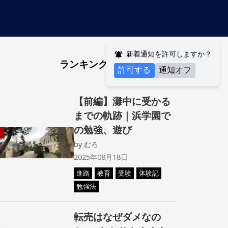
新着通知を許可しますか？
ランキング
許可する
通知オフ
【前編】灘中に受かる
までの軌跡｜浜学園で
の勉強、遊び
by
むろ
2025年08月18日
進路
教育
受験
体験記
勉強法
転売はなぜダメなの