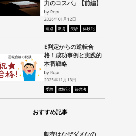
力のコスパ」【前編】
by
Ropi
2026年01月12日
進路
教育
受験
体験記
E判定からの逆転合
格！成功事例と実践的
本番戦略
by
Ropi
2025年11月13日
受験
体験記
勉強法
おすすめ記事
転売はなぜダメなの