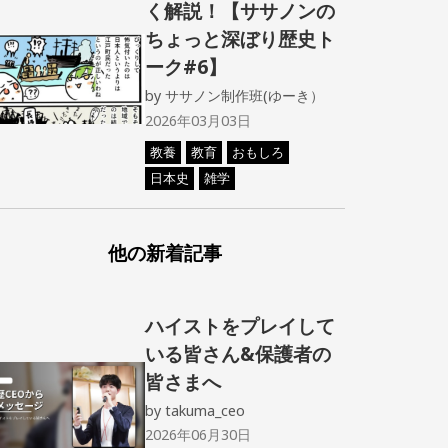
く解説！【ササノンの
ちょっと深ぼり歴史ト
ーク#6】
by
ササノン制作班(ゆーき）
2026年03月03日
教養
教育
おもしろ
日本史
雑学
他の新着記事
ハイストをプレイして
いる皆さん&保護者の
皆さまへ
by
takuma_ceo
2026年06月30日