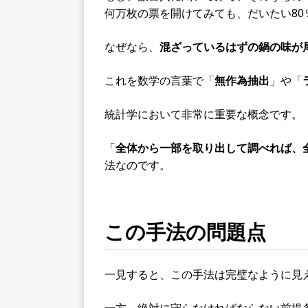
何万枚の票を開けてみても、だいたい80
なぜなら、
混ざっているはずの鍋の味が
これを数学の言葉で「
無作為抽出
」や「
統計学において非常に重要な概念です。
「
全体から一部を取り出して調べれば、
法なのです。
この手法の問題点
一見すると、この手法は完璧なように見
一方、絶対に守らなければならない前提