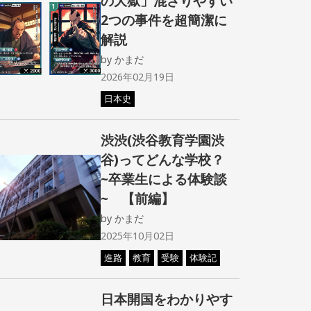
の大獄」混ざりやすい
2つの事件を超簡潔に
解説
by
かまだ
2026年02月19日
日本史
渋渋(渋谷教育学園渋
谷)ってどんな学校？
~卒業生による体験談
~ 【前編】
by
かまだ
2025年10月02日
進路
教育
受験
体験記
日本開国をわかりやす