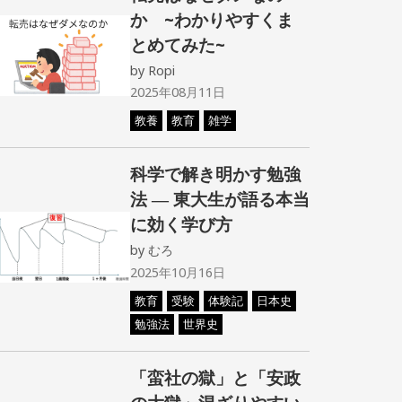
か ~わかりやすくま
とめてみた~
by
Ropi
2025年08月11日
教養
教育
雑学
科学で解き明かす勉強
法 ― 東大生が語る本当
に効く学び方
by
むろ
2025年10月16日
教育
受験
体験記
日本史
勉強法
世界史
「蛮社の獄」と「安政