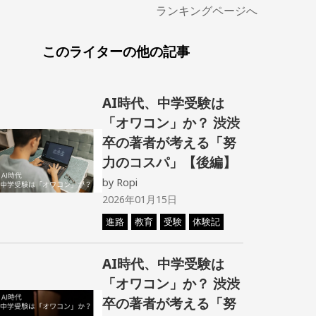
ランキングページへ
このライターの他の記事
AI時代、中学受験は
「オワコン」か？ 渋渋
卒の著者が考える「努
力のコスパ」【後編】
by
Ropi
2026年01月15日
進路
教育
受験
体験記
AI時代、中学受験は
「オワコン」か？ 渋渋
卒の著者が考える「努