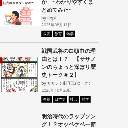
か ~わかりやすくま
とめてみた~
by
Ropi
2025年08月11日
教養
教育
雑学
戦国武将の白頭巾の理
由とは！？ 【ササノ
ンのちょっと深ぼり歴
史トーク＃２】
by
ササノン制作班(ゆーき）
2025年10月20日
教養
日本史
社会
雑学
明治時代のラップソン
グ！？オッペケペー節