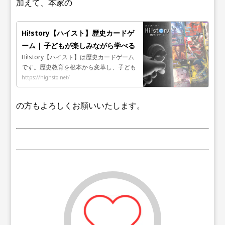
加えて、本家の
Hi!story【ハイスト】歴史カードゲ
ーム | 子どもが楽しみながら学べる
Hi!story【ハイスト】は歴史カードゲーム
教育系TCG
です。歴史教育を根本から変革し、子ども
たちが楽しみながら学びを得られるよう、
https://highsto.net/
生成AIによるイラストを使った新感覚のト
レーディングカードゲーム（TCG）を開発
の方もよろしくお願いいたします。
しています。