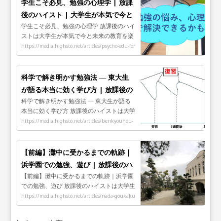
学生こそ必見、勉強の心理学 | 放課
後のハイスト | 大学生が本気で今と
学生こそ必見、勉強の心理学 放課後のハイ
未来の教育を楽しむメディア
ストは大学生が本気で今と未来の教育を楽
しむメディアです。
https://media.highsto.net/articles/psycho-edu-for
-s
科学で解き明かす勉強法 ― 東大生
が語る本当に効く学び方 | 放課後の
科学で解き明かす勉強法 ― 東大生が語る
ハイスト | 大学生が本気で今と未来
本当に効く学び方 放課後のハイストは大学
の教育を楽しむメディア
生が本気で今と未来の教育を楽しむメディ
https://media.highsto.net/articles/benkyouhou-
アです。
zenpen
【前編】灘中に受かるまでの軌跡｜
浜学園での勉強、遊び | 放課後のハ
【前編】灘中に受かるまでの軌跡｜浜学園
イスト | 大学生が本気で今と未来の
での勉強、遊び 放課後のハイストは大学生
教育を楽しむメディア
が本気で今と未来の教育を楽しむメディア
https://media.highsto.net/articles/nada-goukaku
です。
made-zenpen