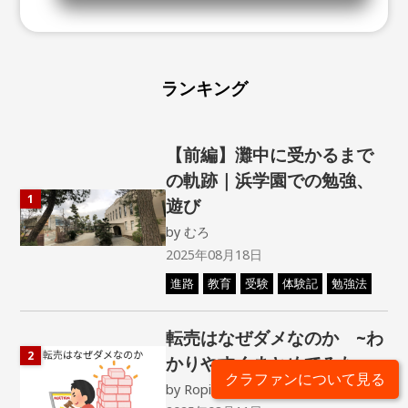
ランキング
【前編】灘中に受かるまで
の軌跡｜浜学園での勉強、
1
遊び
by
むろ
2025年08月18日
進路
教育
受験
体験記
勉強法
転売はなぜダメなのか ~わ
2
かりやすくまとめてみた~
クラファンについて見る
by
Ropi