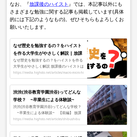
なお、『
放課後のハイスト
』では、本記事以外にも
さまざまな勉強に関する記事も掲載しています(具体
的には下記のようなもの)。ぜひそちらもよろしくお
願いいたします。
なぜ歴史を勉強するの？をハイスト
を作る大学生がやさしく解説 | 放課
なぜ歴史を勉強するの？をハイストを作る
後のハイスト | 大学生が本気で今と
大学生がやさしく解説 放課後のハイストは
未来の教育を楽しむメディア
大学生が本気で今と未来の教育を楽しむメ
https://media.highsto.net/articles/macro-micro-hi
ディアです。
story
渋渋(渋谷教育学園渋谷)ってどんな
学校？ ~卒業生による体験談~
渋渋(渋谷教育学園渋谷)ってどんな学校？
【前編】 | 放課後のハイスト | 大学
~卒業生による体験談~ 【前編】 放課
生が本気で今と未来の教育を楽しむ
後のハイストは大学生が本気で今と未来の
https://media.highsto.net/articles/shibushibu
メディア
教育を楽しむメディアです。