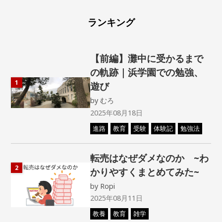
ランキング
【前編】灘中に受かるまで
の軌跡｜浜学園での勉強、
1
遊び
by
むろ
2025年08月18日
進路
教育
受験
体験記
勉強法
転売はなぜダメなのか ~わ
2
かりやすくまとめてみた~
by
Ropi
2025年08月11日
教養
教育
雑学