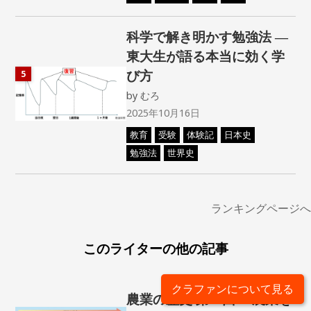
科学で解き明かす勉強法 ―
東大生が語る本当に効く学
び方
5
by
むろ
2025年10月16日
教育
受験
体験記
日本史
勉強法
世界史
ランキングページへ
このライターの他の記事
クラファンについて見る
農業の歴史 第一回 ー農業を