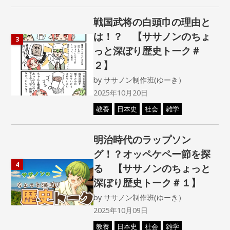
戦国武将の白頭巾の理由と
は！？ 【ササノンのちょ
3
っと深ぼり歴史トーク＃
２】
by
ササノン制作班(ゆーき）
2025年10月20日
教養
日本史
社会
雑学
明治時代のラップソン
グ！？オッペケペー節を探
4
る 【ササノンのちょっと
深ぼり歴史トーク＃１】
by
ササノン制作班(ゆーき）
2025年10月09日
教養
日本史
社会
雑学