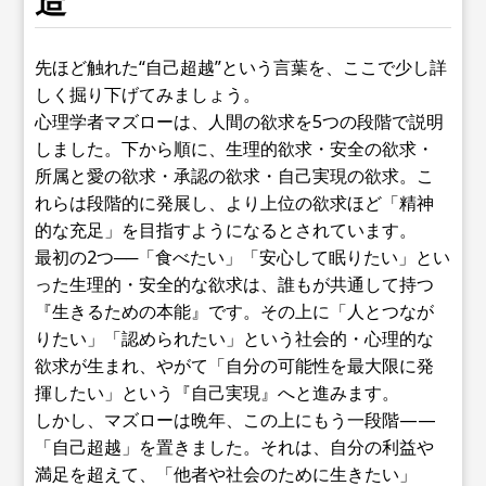
造”
先ほど触れた“自己超越”という言葉を、ここで少し詳
しく掘り下げてみましょう。
心理学者マズローは、人間の欲求を5つの段階で説明
しました。下から順に、生理的欲求・安全の欲求・
所属と愛の欲求・承認の欲求・自己実現の欲求。こ
れらは段階的に発展し、より上位の欲求ほど「精神
的な充足」を目指すようになるとされています。
最初の2つ──「食べたい」「安心して眠りたい」とい
った生理的・安全的な欲求は、誰もが共通して持つ
『生きるための本能』です。その上に「人とつなが
りたい」「認められたい」という社会的・心理的な
欲求が生まれ、やがて「自分の可能性を最大限に発
揮したい」という『自己実現』へと進みます。
しかし、マズローは晩年、この上にもう一段階——
「自己超越」を置きました。それは、自分の利益や
満足を超えて、「他者や社会のために生きたい」