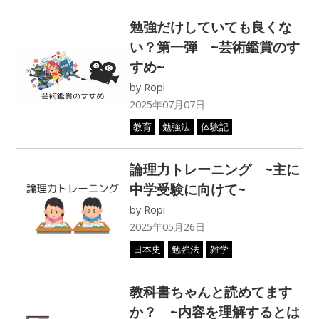
勉強だけしていても良くな
い？第一弾 ~芸術鑑賞のす
すめ~
by
Ropi
2025年07月07日
教育
勉強法
体験記
論理力トレーニング ~主に
中学受験に向けて~
by
Ropi
2025年05月26日
日本史
勉強法
雑学
教科書ちゃんと読めてます
か？ ~内容を理解するとは