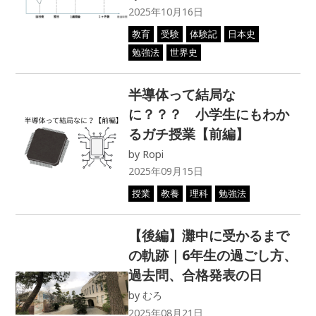
2025年10月16日
教育
受験
体験記
日本史
勉強法
世界史
半導体って結局な
に？？？ 小学生にもわか
るガチ授業【前編】
by
Ropi
2025年09月15日
授業
教養
理科
勉強法
【後編】灘中に受かるまで
の軌跡｜6年生の過ごし方、
過去問、合格発表の日
by
むろ
2025年08月21日