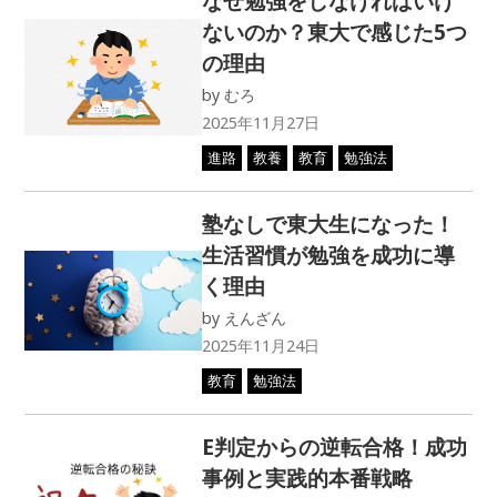
なぜ勉強をしなければいけ
ないのか？東大で感じた5つ
の理由
by
むろ
2025年11月27日
進路
教養
教育
勉強法
塾なしで東大生になった！
生活習慣が勉強を成功に導
く理由
by
えんざん
2025年11月24日
教育
勉強法
E判定からの逆転合格！成功
事例と実践的本番戦略