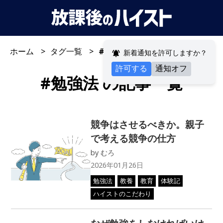
ホーム
タグ一覧
#勉強法
新着通知を許可しますか？
許可する
通知オフ
#
勉強法
の記事一覧
競争はさせるべきか。親子
で考える競争の仕方
by
むろ
2026年01月26日
勉強法
教養
教育
体験記
ハイストのこだわり