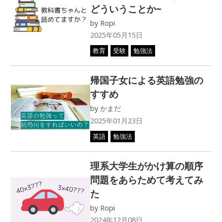
どういうことか~
by
Ropi
2025年05月15日
教育
受験
勉強法
帰国子女による英語勉強の
すすめ
by
かまだ
2025年01月23日
英語
勉強法
理系大学生がかけ算の順序
問題をあらためて考えてみ
た
by
Ropi
2024年12月08日