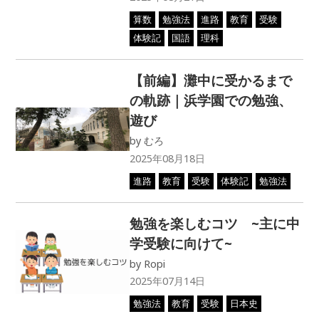
算数
勉強法
進路
教育
受験
体験記
国語
理科
【前編】灘中に受かるまで
の軌跡｜浜学園での勉強、
遊び
by
むろ
2025年08月18日
進路
教育
受験
体験記
勉強法
勉強を楽しむコツ ~主に中
学受験に向けて~
by
Ropi
2025年07月14日
勉強法
教育
受験
日本史