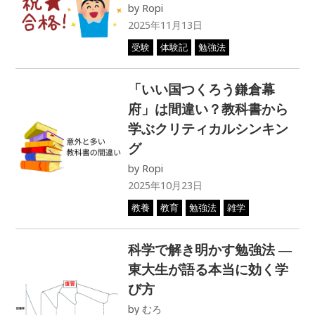
by
Ropi
2025年11月13日
受験
体験記
勉強法
「いい国つくろう鎌倉幕
府」は間違い？教科書から
学ぶクリティカルシンキン
グ
by
Ropi
2025年10月23日
教養
教育
勉強法
雑学
科学で解き明かす勉強法 ―
東大生が語る本当に効く学
び方
by
むろ