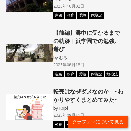
2025年10月02日
進路
教育
受験
体験記
【前編】灘中に受かるまで
の軌跡｜浜学園での勉強、
遊び
by
むろ
2025年08月18日
進路
教育
受験
体験記
勉強法
転売はなぜダメなのか ~わ
かりやすくまとめてみた~
by
Ropi
2025年08月11日
クラファンについて見る
教養
教育
雑学