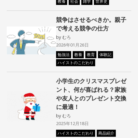
教養
社会
雑学
世界史
競争はさせるべきか。親子
で考える競争の仕方
by
むろ
2026年01月26日
勉強法
教養
教育
体験記
ハイストのこだわり
小学生のクリスマスプレゼ
ント、何が喜ばれる？家族
や友人とのプレゼント交換
に最適！
by
むろ
2025年12月18日
ハイストのこだわり
商品紹介