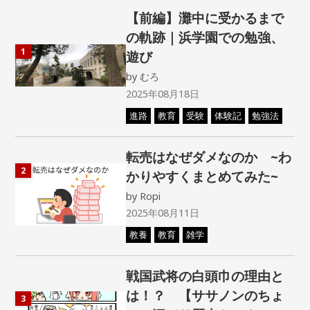
【前編】灘中に受かるまで
の軌跡｜浜学園での勉強、
1
遊び
by
むろ
2025年08月18日
進路
教育
受験
体験記
勉強法
転売はなぜダメなのか ~わ
2
かりやすくまとめてみた~
by
Ropi
2025年08月11日
教養
教育
雑学
戦国武将の白頭巾の理由と
は！？ 【ササノンのちょ
3