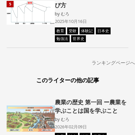
び方
5
by
むろ
2025年10月16日
教育
受験
体験記
日本史
勉強法
世界史
ランキングページへ
このライターの他の記事
農業の歴史 第一回 ー農業を
学ぶことは国を学ぶこと
by
むろ
2026年02月09日