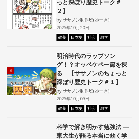
っと深ぼり歴史トーク＃
２】
by
ササノン制作班(ゆーき）
2025年10月20日
教養
日本史
社会
雑学
明治時代のラップソン
グ！？オッペケペー節を探
4
る 【ササノンのちょっと
深ぼり歴史トーク＃１】
by
ササノン制作班(ゆーき）
2025年10月09日
教養
日本史
社会
雑学
科学で解き明かす勉強法 ―
東大生が語る本当に効く学