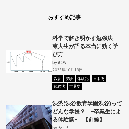
おすすめ記事
科学で解き明かす勉強法 ―
東大生が語る本当に効く学
び方
by
むろ
2025年10月16日
教育
受験
体験記
日本史
勉強法
世界史
渋渋(渋谷教育学園渋谷)って
どんな学校？ ~卒業生によ
る体験談~ 【前編】
by
かまだ