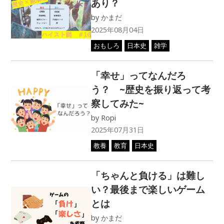
2024年12月09日
進路
教育
理系大学生がかけ算の順序
問題をあらためて考えてみ
た
by
Ropi
2024年12月08日
算数
教養
教育
勉強法
雑学
歴史カードゲーム
Hi!story（ハイスト）の思
い
by
takuma_ceo
2024年12月05日