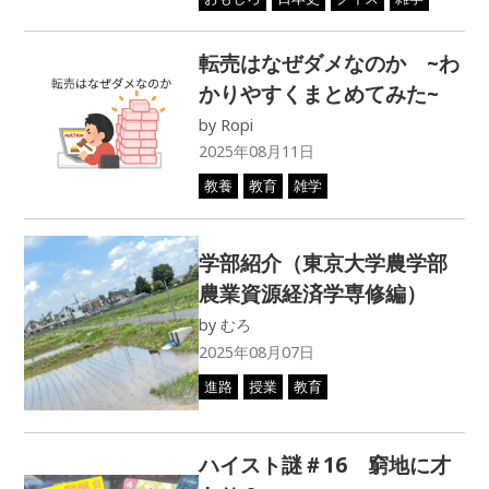
現役大学生の理系進学の感
想
by
Ropi
2024年12月16日
進路
教育
受験
体験記
ハイスト謎＃１ 栄華を極
めし者？
by
かまだ
2024年12月12日
教養
おもしろ
日本史
クイズ
社会
雑学
学科紹介 ～東大・文学部
心理編～
by
かまだ