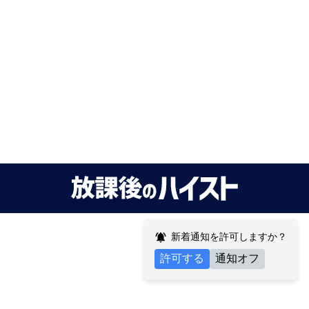
雑学
学科紹介 ～東大・農学部
国際開発農学編～
by
ノーサイドくらはし
2025年01月13日
進路
教育
ためになる確率
by
Ropi
2025年01月09日
算数
教養
おもしろ
数学
雑学
なぜ歴史を勉強するの？を
ハイストを作る大学生がや
さしく解説