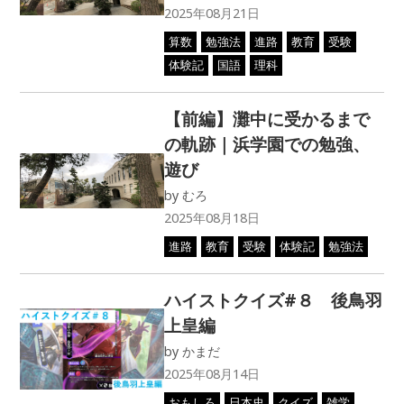
進路
受験
体験記
親子で学ぶクリスマスの歴
史 〜なぜクリスマスを祝
うの？日本でのクリスマ
ス〜
by
ずいしょう
2024年12月24日
教養
日本史
雑学
関わってくれてる全ての人
に感謝！！
by
takuma_ceo
2024年12月23日
ハイスト制作秘話