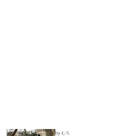
by
えんざん
2025年01月02日
教育
日本史
社会
世界史
ハイスト謎#2 生涯唯一？
by
かまだ
2024年12月30日
教養
おもしろ
日本史
クイズ
雑学
東大に入ってから理転した
話 〜文理選択で何を考え
ていたか〜
by
ずいしょう
2024年12月26日