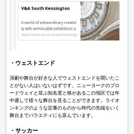
V&A South Kensington
A world of extraordinary creativi
ty with unmissable exhibitions a
nd encounters for all
https://www.vam.ac.uk/south-kensingt
on
・ウェストエンド
演劇や舞台が好きな人でウェストエンドを聞いたこ
とがない人はいないはずです。ニューヨークのブロ
ードウェイと並ぶ知名度と格があるこの地区では年
中通して様々な舞台を見ることができます。ライオ
ンキングのような定番のものから時代の先端をいく
舞台までバラエティにも富んでいます。
・サッカー