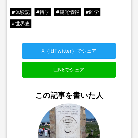
#
体験記
#
留学
#
観光情報
#
雑学
#
世界史
X（旧Twitter）でシェア
LINEでシェア
この記事を書いた人