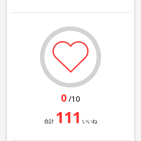
0
/10
111
合計
いいね