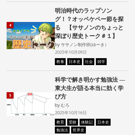
明治時代のラップソン
グ！？オッペケペー節を探
4
る 【ササノンのちょっと
深ぼり歴史トーク＃１】
by
ササノン制作班(ゆーき）
2025年10月09日
教養
日本史
社会
雑学
科学で解き明かす勉強法 ―
東大生が語る本当に効く学
び方
5
by
むろ
2025年10月16日
教育
受験
体験記
日本史
勉強法
世界史