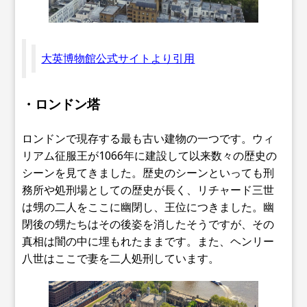
大英博物館公式サイトより引用
・ロンドン塔
ロンドンで現存する最も古い建物の一つです。ウィ
リアム征服王が1066年に建設して以来数々の歴史の
シーンを見てきました。歴史のシーンといっても刑
務所や処刑場としての歴史が長く、リチャード三世
は甥の二人をここに幽閉し、王位につきました。幽
閉後の甥たちはその後姿を消したそうですが、その
真相は闇の中に埋もれたままです。また、ヘンリー
八世はここで妻を二人処刑しています。