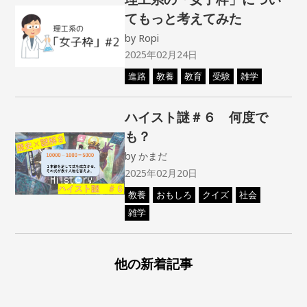
てもっと考えてみた
by
Ropi
2025年02月24日
進路
教養
教育
受験
雑学
ハイスト謎＃６ 何度で
も？
by
かまだ
2025年02月20日
教養
おもしろ
クイズ
社会
雑学
他の新着記事