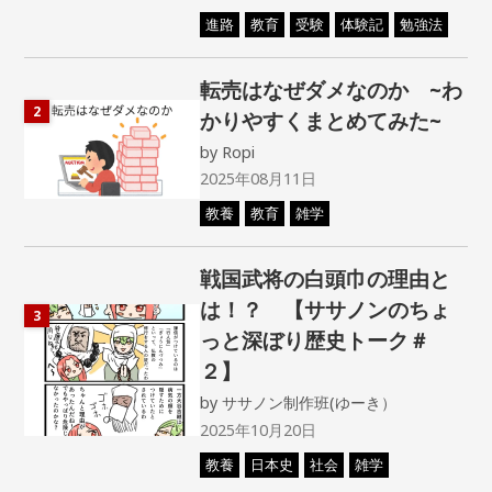
進路
教育
受験
体験記
勉強法
転売はなぜダメなのか ~わ
2
かりやすくまとめてみた~
by
Ropi
2025年08月11日
教養
教育
雑学
戦国武将の白頭巾の理由と
は！？ 【ササノンのちょ
3
っと深ぼり歴史トーク＃
２】
by
ササノン制作班(ゆーき）
2025年10月20日
教養
日本史
社会
雑学