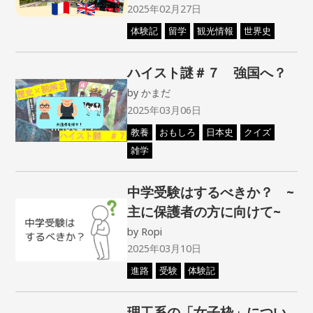
2025年02月27日
体験記
留学
観光情報
世界史
ハイスト謎＃７ 強国へ？
by
かまだ
2025年03月06日
教養
おもしろ
日本史
クイズ
雑学
中学受験はするべきか？ ~
主に保護者の方に向けて~
by
Ropi
2025年03月10日
進路
受験
体験記
理工系の「女子枠」につい