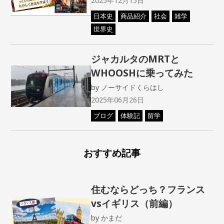
2025年12月15日
日本史
商品紹介
社会
雑学
世界史
ジャカルタのMRTと
WHOOSHに乗ってみた
by
ノーサイドくらはし
2025年06月26日
ブログ
体験記
留学
おすすめ記事
住むならどっち？フランス
vsイギリス（前編）
by
かまだ