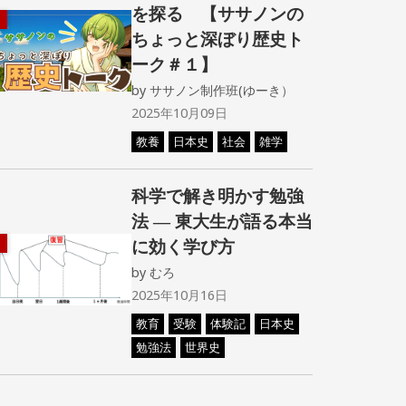
を探る 【ササノンの
ちょっと深ぼり歴史ト
ーク＃１】
by
ササノン制作班(ゆーき）
2025年10月09日
教養
日本史
社会
雑学
科学で解き明かす勉強
法 ― 東大生が語る本当
に効く学び方
by
むろ
2025年10月16日
教育
受験
体験記
日本史
勉強法
世界史