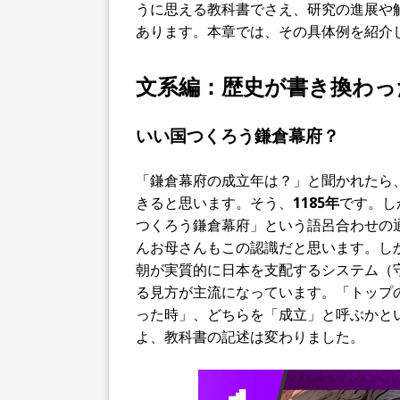
うに思える教科書でさえ、研究の進展や
あります。本章では、その具体例を紹介
文系編：歴史が書き換わっ
いい国つくろう鎌倉幕府？
「鎌倉幕府の成立年は？」と聞かれたら
きると思います。そう、
1185年
です。し
つくろう鎌倉幕府」という語呂合わせの通
んお母さんもこの認識だと思います。し
朝が実質的に日本を支配するシステム（守
る見方が主流になっています。「トップ
った時」、どちらを「成立」と呼ぶかと
よ、教科書の記述は変わりました。