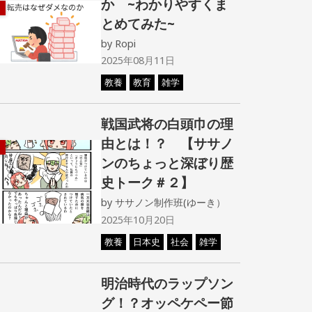
か ~わかりやすくま
とめてみた~
by
Ropi
2025年08月11日
教養
教育
雑学
戦国武将の白頭巾の理
由とは！？ 【ササノ
ンのちょっと深ぼり歴
史トーク＃２】
by
ササノン制作班(ゆーき）
2025年10月20日
教養
日本史
社会
雑学
明治時代のラップソン
グ！？オッペケペー節