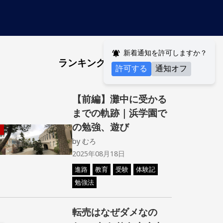
新着通知を許可しますか？
ランキング
許可する
通知オフ
【前編】灘中に受かる
までの軌跡｜浜学園で
の勉強、遊び
by
むろ
2025年08月18日
進路
教育
受験
体験記
勉強法
転売はなぜダメなの