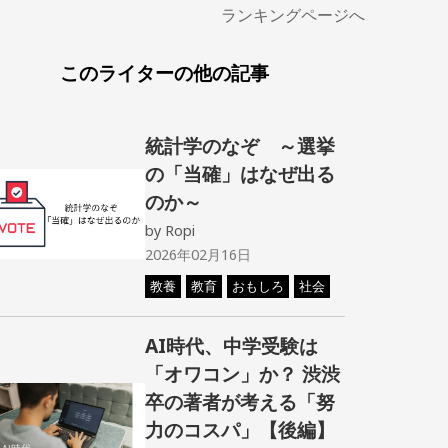
ランキングページへ
このライターの他の記事
統計学のなぞ ～選挙
の「当確」はなぜ出る
のか～
by
Ropi
2026年02月16日
教養
教育
おもしろ
社会
AI時代、中学受験は
「オワコン」か？ 渋渋
卒の著者が考える「努
力のコスパ」【後編】