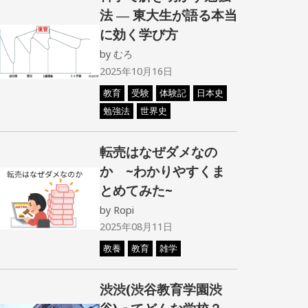
法 ― 東大生が語る本当
に効く学び方
by
むろ
2025年10月16日
教育
受験
体験記
日本史
勉強法
世界史
転売はなぜダメなの
か ~わかりやすくま
とめてみた~
by
Ropi
2025年08月11日
教養
教育
雑学
渋渋(渋谷教育学園渋