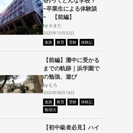
谷)ってどんな学校？
~卒業生による体験談
~ 【前編】
by
かまだ
2025年10月02日
進路
教育
受験
体験記
【前編】灘中に受かる
までの軌跡｜浜学園で
の勉強、遊び
by
むろ
2025年08月18日
進路
教育
受験
体験記
勉強法
【初中級者必見】ハイ