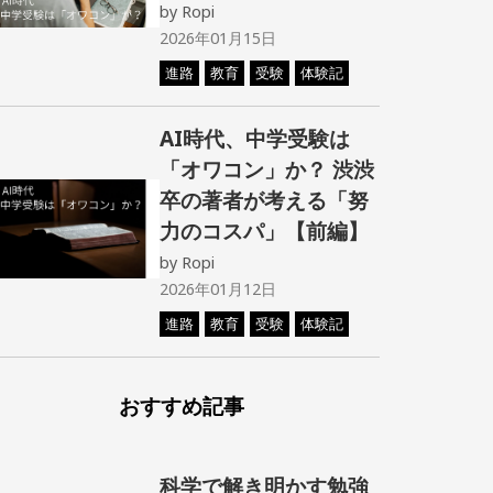
by
Ropi
2026年01月15日
進路
教育
受験
体験記
AI時代、中学受験は
「オワコン」か？ 渋渋
卒の著者が考える「努
力のコスパ」【前編】
by
Ropi
2026年01月12日
進路
教育
受験
体験記
おすすめ記事
科学で解き明かす勉強