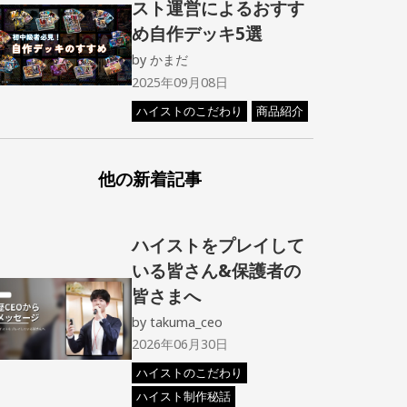
スト運営によるおすす
め自作デッキ5選
by
かまだ
2025年09月08日
ハイストのこだわり
商品紹介
他の新着記事
ハイストをプレイして
いる皆さん&保護者の
皆さまへ
by
takuma_ceo
2026年06月30日
ハイストのこだわり
ハイスト制作秘話