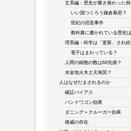
文系編：歴史が書き換わった例
いい国つくろう鎌倉幕府？
世紀の捏造事件
教科書に書かれている歴史
理系編：科学は「更新」され続
電子はまわっている？
人間の細胞の数は60兆個？
水金地火木土天海冥？
人はなぜだまされるのか
確証バイアス
バンドワゴン効果
ダニング＝クルーガー効果
権威の存在