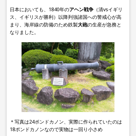
日本においても、1840年の
アヘン戦争
（清vsイギリ
ス、イギリスが勝利）以降列強諸国への警戒心が高
まり、海岸線の防備のため鉄製
大砲
の生産が急務と
なりました。
＊写真は24ポンドカノン、実際に作られていたのは
18ポンドカノンなので実物は一回り小さめ