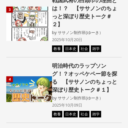
戦国武将の白頭巾の理由と
は！？ 【ササノンのちょ
3
っと深ぼり歴史トーク＃
２】
by
ササノン制作班(ゆーき）
2025年10月20日
教養
日本史
社会
雑学
明治時代のラップソン
グ！？オッペケペー節を探
4
る 【ササノンのちょっと
深ぼり歴史トーク＃１】
by
ササノン制作班(ゆーき）
2025年10月09日
教養
日本史
社会
雑学