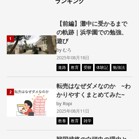
ランキング
【前編】灘中に受かるまで
の軌跡｜浜学園での勉強、
1
遊び
by
むろ
2025年08月18日
進路
教育
受験
体験記
勉強法
転売はなぜダメなのか ~わ
2
かりやすくまとめてみた~
by
Ropi
2025年08月11日
教養
教育
雑学