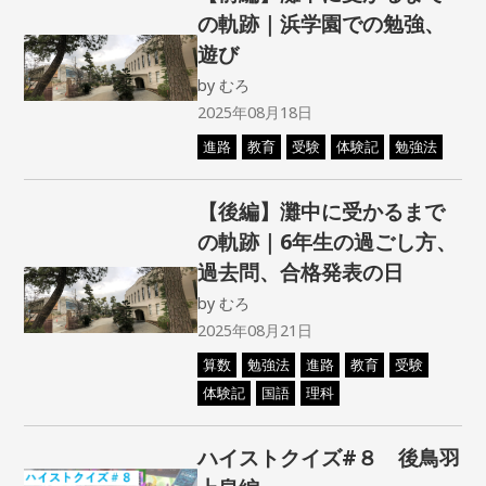
の軌跡｜浜学園での勉強、
遊び
by
むろ
2025年08月18日
進路
教育
受験
体験記
勉強法
【後編】灘中に受かるまで
の軌跡｜6年生の過ごし方、
過去問、合格発表の日
by
むろ
2025年08月21日
算数
勉強法
進路
教育
受験
体験記
国語
理科
ハイストクイズ#８ 後鳥羽