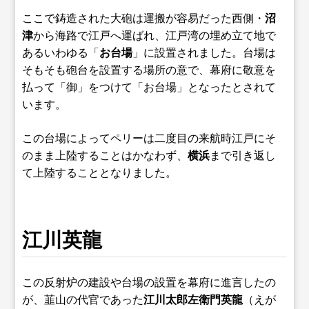
ここで鋳造された大砲は運搬が容易だった西側・
沼
津
から海路で江戸へ運ばれ、江戸湾の埋め立て地で
あるいわゆる「
お台場
」に設置されました。台場は
そもそも砲台を設置する場所の意で、幕府に敬意を
払って「御」をつけて「お台場」となったとされて
います。
この台場によってペリーは二度目の来航時江戸にそ
のまま上陸することはかなわず、
横浜
まで引き返し
て上陸することとなりました。
江川英龍
この反射炉の建設や台場の設置を幕府に進言したの
が、韮山の代官であった
江川太郎左衛門英龍
（えが