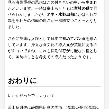
見る海防重視の思想はこの付き合いの中から生まれ
たといいます。一時は崋山らとともに
蛮社の獄
で罰
せられかけましたが、老中・
水野忠邦
にかばわれて
罪を免れその信頼の厚さが一層際立つことっとなり
ました。
さらに英龍は兵糧として日本で初めて
パン
食を導入
しています。身近な食文化の導入元が英龍にあるの
が面白いですね。これも長期保存が可能な兵糧とし
て、国防のことを考えての導入だったようです。
おわりに
いかがだったでしょうか？
韮山反射炉は静岡県伊豆の国市、沼津IC/長泉沼津IC