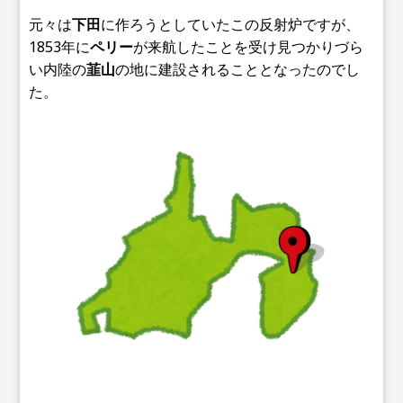
元々は
下田
に作ろうとしていたこの反射炉ですが、
1853年に
ペリー
が来航したことを受け見つかりづら
い内陸の
韮山
の地に建設されることとなったのでし
た。