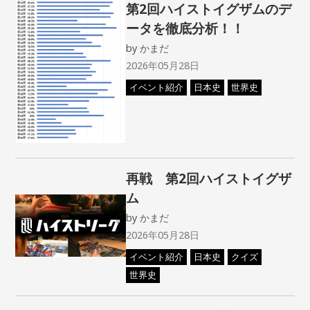
第2回ハイストイグザムのデ
ータを徹底分析！！
by
かまだ
2026年05月28日
イベント紹介
日本史
世界史
再戦 第2回ハイストイグザ
ム
by
かまだ
2026年05月28日
イベント紹介
日本史
クイズ
世界史