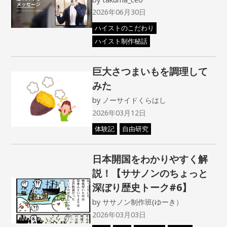
2026年06月30日
ハイストのこだわり
ハイスト制作秘話
巨大さつまいもを調理して
みた
by
ノーサイドくらはし
2026年03月12日
体験記
自由研究
日本開国をわかりやすく解
説！【ササノンのちょっと
深ぼり歴史トーク#6】
by
ササノン制作班(ゆーき）
2026年03月03日