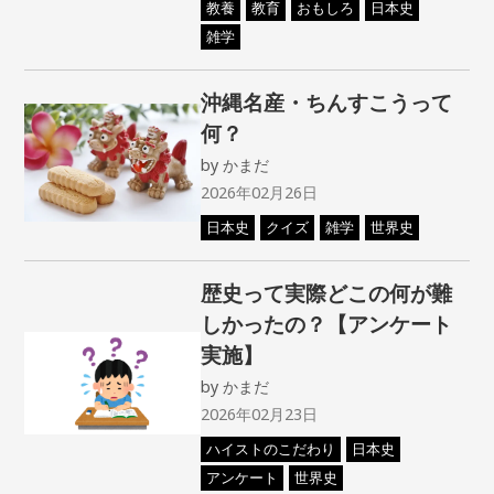
教養
教育
おもしろ
日本史
雑学
沖縄名産・ちんすこうって
何？
by
かまだ
2026年02月26日
日本史
クイズ
雑学
世界史
歴史って実際どこの何が難
しかったの？【アンケート
実施】
by
かまだ
2026年02月23日
ハイストのこだわり
日本史
アンケート
世界史