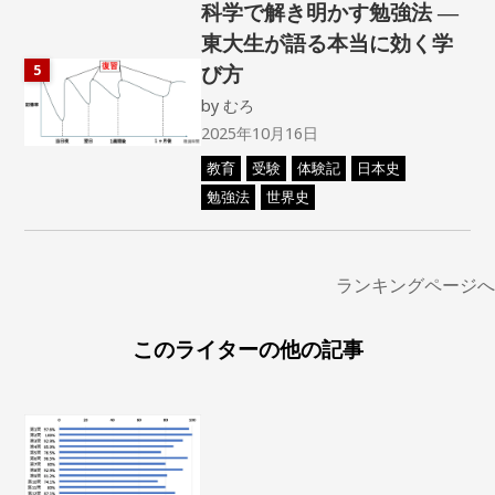
科学で解き明かす勉強法 ―
東大生が語る本当に効く学
び方
5
by
むろ
2025年10月16日
教育
受験
体験記
日本史
勉強法
世界史
ランキングページへ
このライターの他の記事