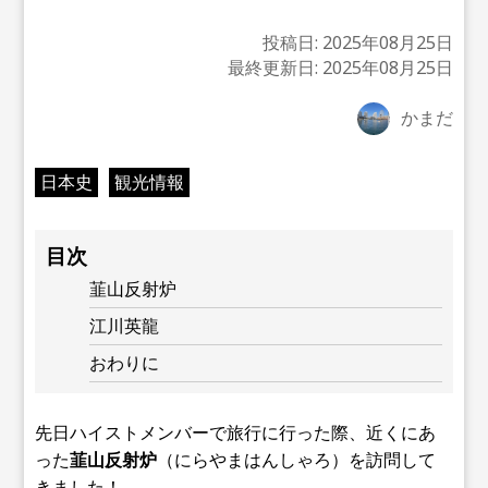
投稿日:
2025年08月25日
最終更新日:
2025年08月25日
かまだ
日本史
観光情報
目次
韮山反射炉
江川英龍
おわりに
先日ハイストメンバーで旅行に行った際、近くにあ
った
韮山反射炉
（にらやまはんしゃろ）を訪問して
きました！