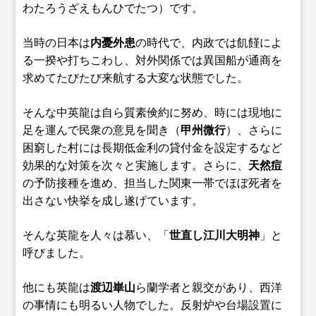
わたろうざえもんひでたつ）です。
当時の日本は
内憂外患
の時代で、内政では飢饉によ
る一揆や打ちこわし、対外関係では異国船が通商を
求めてたびたび来航する大変な状態でした。
そんな中英龍は自ら質素倹約に努め、時には現地に
足を運んで民衆の意見を聞き（
甲州微行
）、さらに
困窮した村には長期低金利の貸付金を設定するなど
効果的な対策を次々と実施します。さらに、
天然痘
の予防接種を進め、担当した関東一帯でほぼ死者を
出さない快挙を成し遂げています。
そんな英龍を人々は慕い、「
世直し江川大明神
」と
呼びました。
他にも英龍は
渡辺崋山
ら蘭学者と親交があり、西洋
の事情にも明るい人物でした。反射炉や台場設置に