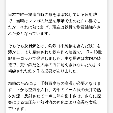
日本で唯一築造当時の形をほぼ残している反射炉
で、当時はレンガの外壁を
漆喰
で固めた白い姿でし
たが、それは熱で剝げ、現在は鉄骨で耐震補強をさ
れた姿となっています。
そもそも
反射炉
とは、銑鉄（不純物を含んだ鉄）を
溶かし、より精錬された鉄を作る装置で、17～18世
紀ヨーロッパで発達しました。主な用途は
大砲
の鋳
造で、荒い鉄だと火薬の力に耐えきれないためより
精練された鉄を作る必要がありました。
精錬のためには、千数百度もの高温が必要となりま
す。下から空気を入れ、内部のドーム状の天井で熱
を対流・反射させて一点に熱を集中させ、さらに煙
突による気圧差と熱対流の強化により高温を実現し
ています。