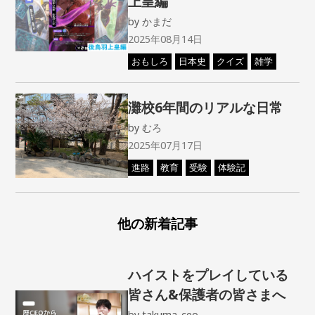
上皇編
by
かまだ
2025年08月14日
おもしろ
日本史
クイズ
雑学
灘校6年間のリアルな日常
by
むろ
2025年07月17日
進路
教育
受験
体験記
他の新着記事
ハイストをプレイしている
皆さん&保護者の皆さまへ
by
takuma_ceo