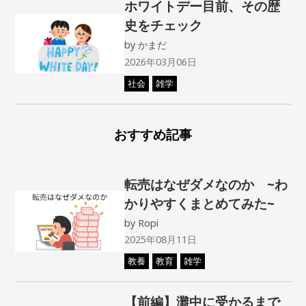
ホワイトデー目前、その歴
史をチェック
by
かまだ
2026年03月06日
社会
雑学
おすすめ記事
転売はなぜダメなのか ~わ
かりやすくまとめてみた~
by
Ropi
2025年08月11日
教養
教育
雑学
【前編】灘中に受かるまで