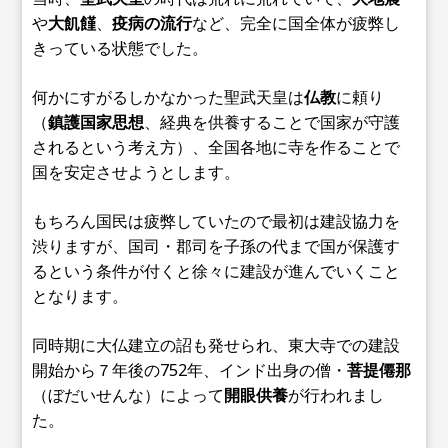
や
大飢饉
、
疫病の流行
など、完全に国全体が疲弊し
きっている状態でした。
何かにすがるしかなかった聖武天皇は
仏教
に頼り
（
鎮護国家思想
、経典を供養することで国家が守護
されるという考え方）、全国各地に寺を作ることで
国を安定させようとします。
もちろん国民は疲弊していたので最初は建設協力を
渋りますが、国司・郡司を子孫の代まで国が保護す
るという条件が付くと徐々に建設が進んでいくこと
となります。
同時期に大仏建立の詔も発せられ、東大寺での建設
開始から７年後の752年、インド出身の僧・
菩提僊那
（ぼだいせんな）によって
開眼供養
が行われまし
た。