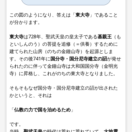
この図のようになり、答えは「
東大寺
」であること
が分かります。
東大寺
は728年、聖武天皇の皇太子である
基親王
（も
といしんのう）の菩提を追修（＝供養）するために
建てられた山房（のちの金鐘山寺）を起源としま
す。その後741年に
国分寺・国分尼寺建立の詔
が発せ
られたのに伴って金鐘山寺は大和国国分寺（金明光
寺）に昇格し、これがのちの東大寺となりました。
そもそもなぜ国分寺・国分尼寺建立の詔が出された
かというと、それは
「
仏教の力で国を治めるため
」
です。
当時、
聖武天皇
の時代は荒れに荒れていて、
大地震