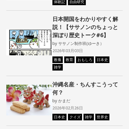
体験記
自由研究
日本開国をわかりやすく解
説！【ササノンのちょっと
深ぼり歴史トーク#6】
by
ササノン制作班(ゆーき）
2026年03月03日
教養
教育
おもしろ
日本史
雑学
沖縄名産・ちんすこうって
何？
by
かまだ
2026年02月26日
日本史
クイズ
雑学
世界史