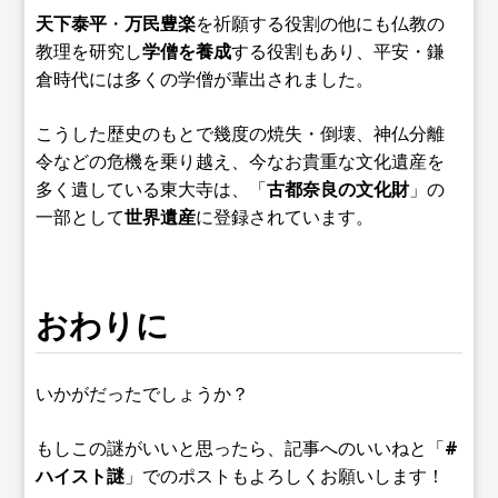
天下泰平
・
万民豊楽
を祈願する役割の他にも仏教の
教理を研究し
学僧を養成
する役割もあり、平安・鎌
倉時代には多くの学僧が輩出されました。
こうした歴史のもとで幾度の焼失・倒壊、神仏分離
令などの危機を乗り越え、今なお貴重な文化遺産を
多く遺している東大寺は、「
古都奈良の文化財
」の
一部として
世界遺産
に登録されています。
おわりに
いかがだったでしょうか？
もしこの謎がいいと思ったら、記事へのいいねと「
#
ハイスト謎
」でのポストもよろしくお願いします！