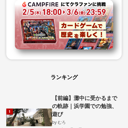
ランキング
【前編】灘中に受かるまで
の軌跡｜浜学園での勉強、
1
遊び
by
むろ