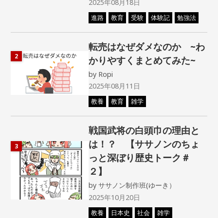
2025年08月18日
進路
教育
受験
体験記
勉強法
転売はなぜダメなのか ~わ
2
かりやすくまとめてみた~
by
Ropi
2025年08月11日
教養
教育
雑学
戦国武将の白頭巾の理由と
は！？ 【ササノンのちょ
3
っと深ぼり歴史トーク＃
２】
by
ササノン制作班(ゆーき）
2025年10月20日
教養
日本史
社会
雑学