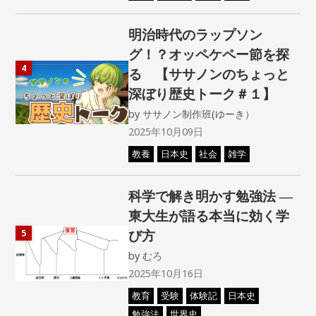
明治時代のラップソン
グ！？オッペケペー節を探
4
る 【ササノンのちょっと
深ぼり歴史トーク＃１】
by
ササノン制作班(ゆーき）
2025年10月09日
教養
日本史
社会
雑学
科学で解き明かす勉強法 ―
東大生が語る本当に効く学
び方
5
by
むろ
2025年10月16日
教育
受験
体験記
日本史
勉強法
世界史