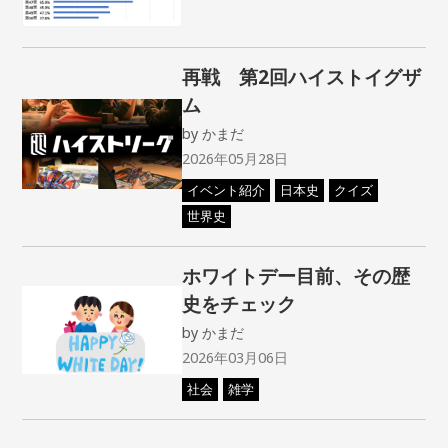
再戦 第2回ハイストイグザ
ム
by
かまだ
2026年05月28日
イベント紹介
日本史
クイズ
世界史
ホワイトデー目前、その歴
史をチェック
by
かまだ
2026年03月06日
社会
雑学