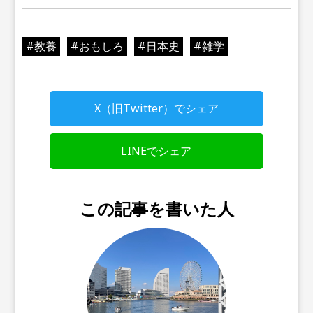
#
教養
#
おもしろ
#
日本史
#
雑学
X（旧Twitter）でシェア
LINEでシェア
この記事を書いた人