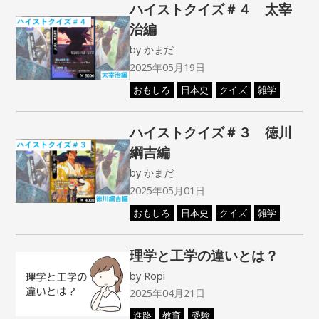
ハイストクイズ＃４ 太宰
治編
by
かまだ
2025年05月19日
おもしろ
日本史
クイズ
雑学
ハイストクイズ＃３ 徳川
綱吉編
by
かまだ
2025年05月01日
おもしろ
日本史
クイズ
雑学
理学と工学の違いとは？
by
Ropi
2025年04月21日
進路
教育
受験