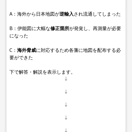
A：海外から日本地図が
逆輸入
され流通してしまった
B：伊能図に大幅な
修正箇所
が発覚し、再測量が必要
になった
C：
海外脅威
に対応するため各藩に地図を配布する必
要ができた
下で解答・解説を表示します。
↓
↓
↓
↓
↓