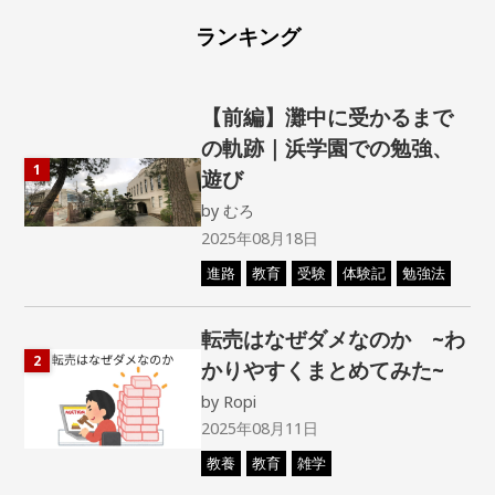
ランキング
【前編】灘中に受かるまで
の軌跡｜浜学園での勉強、
1
遊び
by
むろ
2025年08月18日
進路
教育
受験
体験記
勉強法
転売はなぜダメなのか ~わ
2
かりやすくまとめてみた~
by
Ropi
2025年08月11日
教養
教育
雑学