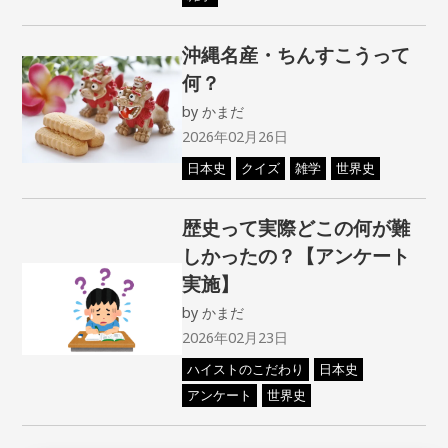
沖縄名産・ちんすこうって
何？
by
かまだ
2026年02月26日
日本史
クイズ
雑学
世界史
歴史って実際どこの何が難
しかったの？【アンケート
実施】
by
かまだ
2026年02月23日
ハイストのこだわり
日本史
アンケート
世界史