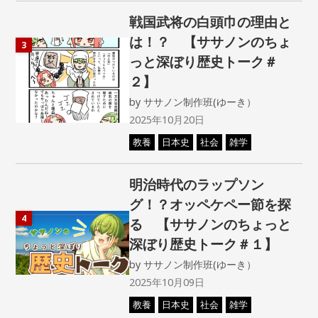
戦国武将の白頭巾の理由と
は！？ 【ササノンのちょ
3
っと深ぼり歴史トーク＃
２】
by
ササノン制作班(ゆーき）
2025年10月20日
教養
日本史
社会
雑学
明治時代のラップソン
グ！？オッペケペー節を探
4
る 【ササノンのちょっと
深ぼり歴史トーク＃１】
by
ササノン制作班(ゆーき）
2025年10月09日
教養
日本史
社会
雑学