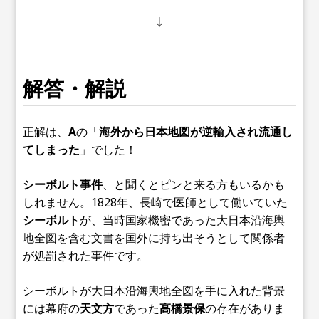
↓
解答・解説
正解は、
A
の「
海外から日本地図が逆輸入され流通し
てしまった
」でした！
シーボルト事件
、と聞くとピンと来る方もいるかも
しれません。1828年、長崎で医師として働いていた
シーボルト
が、当時国家機密であった大日本沿海輿
地全図を含む文書を国外に持ち出そうとして関係者
が処罰された事件です。
シーボルトが大日本沿海輿地全図を手に入れた背景
には幕府の
天文方
であった
高橋景保
の存在がありま