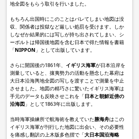
地全図をもらう取引を行いました。
もちろん出国時にこのことはバレてしまい地図は没
収、関係者は投獄など厳しい処罰を受けます。しか
しなぜか結果的には写しが持ち出されてしまい、シ
ーボルトは帰国後地図を含む日本で得た情報を書籍
「
NIPPON
」として出版しています。
さらに開国後の1861年、
イギリス海軍
が日本沿岸を
測量していると、攘夷勢力の活動を懸念した幕府は
大日本沿海輿地全図の写しを渡すことで測量を中止
させました。地図の精巧さに驚いたイギリス海軍は
手元のデータも反映させこれを「
日本と朝鮮近傍の
沿海図
」として1863年に出版します。
当時海軍操練所で航海術を教えていた
勝海舟
はこの
イギリス海軍が刊行した地図に出会い、その必要性
を痛感し翻訳の上木版多色摺で「
大日本国沿海略