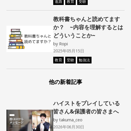
進路
教育
受験
教科書ちゃんと読めてます
か？ ~内容を理解するとは
どういうことか~
by
Ropi
2025年05月15日
教育
受験
勉強法
他の新着記事
ハイストをプレイしている
皆さん&保護者の皆さまへ
by
takuma_ceo
2026年06月30日