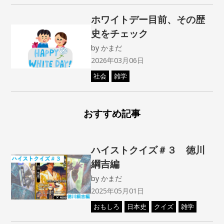
ホワイトデー目前、その歴
史をチェック
by
かまだ
2026年03月06日
社会
雑学
おすすめ記事
ハイストクイズ＃３ 徳川
綱吉編
by
かまだ
2025年05月01日
おもしろ
日本史
クイズ
雑学