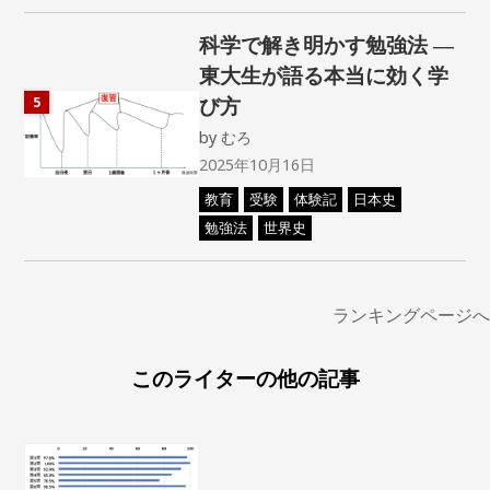
科学で解き明かす勉強法 ―
東大生が語る本当に効く学
び方
5
by
むろ
2025年10月16日
教育
受験
体験記
日本史
勉強法
世界史
ランキングページへ
このライターの他の記事