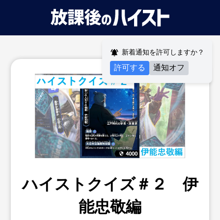
新着通知を許可しますか？
許可する
通知オフ
ハイストクイズ＃２ 伊
能忠敬編